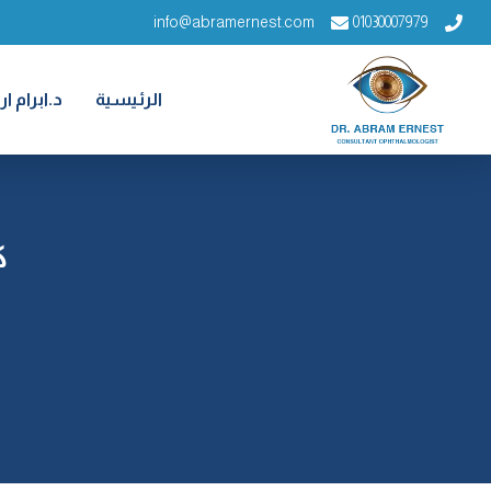
info@abramernest.com
01030007979
الرئيسية
د.ابرام 
ك