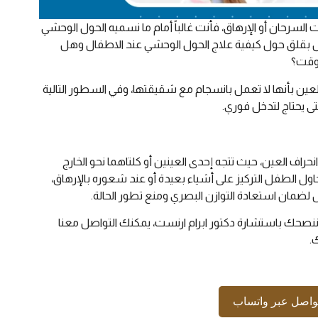
سرحان أو الإرهاق، فأنت غالباً أمام ما نسميه الحول الوحشي
 بقلق حول كيفية علاج الحول الوحشي عند الاطفال وهل
لوقت؟
ن العين بأنها لا تعمل بانسجام مع شقيقتها، وفي السطور التالية
 يحتاج لتدخل فوري.
حراف العين، حيث تتجه إحدى العينين أو كلتاهما نحو الخارج
حاول الطفل التركيز على أشياء بعيدة أو عند شعوره بالإرهاق،
ضمان استعادة التوازن البصري ومنع تطور الحالة.
حك باستشارة دكتور ابرام ارنست، يمكنك التواصل معنا
.
واصل عبر واتساب