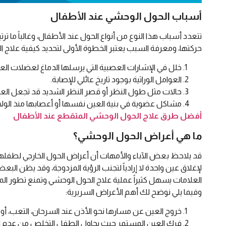
أسباب الحول الوحشي عند الأطفال
تتعدد أسباب هذا النوع من أنواع الحول عند الأطفال، وغالباً ما ت
حركتها، ومعرفة السبب يعتبر الخطوة الأولى لتحديد كيفية علاج ا
خلل في الإشارات العصبية التي يرسلها الدماغ لعضلات الع
العوامل الوراثية بوجود تاريخ عائلي للإصابة.
حالات مثل طول النظر أو قصر النظر الشديد قد تجعل العي
مشاكل عضوية في بنية العين نفسها أو أعصابها منذ الولا
أفضل طرق علاج الحول الوحشي المتقطع عند الأطفال
ما هي أعراض الحول الوحشي؟
قد يلاحظ بعض الآباء والأمهات أن أعراض الحول الخارجي لط
لإغلاق عين واحدة لا إرادياً لتجنب الرؤية المزدوجة، وقد يظن ال
العلامات يسهل كثيراً عملية علاج الحول الوحشي وتمنع تطور الم
وفيما يلي نوضح لك أهم الأعراض السريرية:
خروج العين عن مسارها نحو الأذن عند السرحان، التعب، أو
فرك العين المستمر حيث يحاول الطفل التخلص من عدم الا