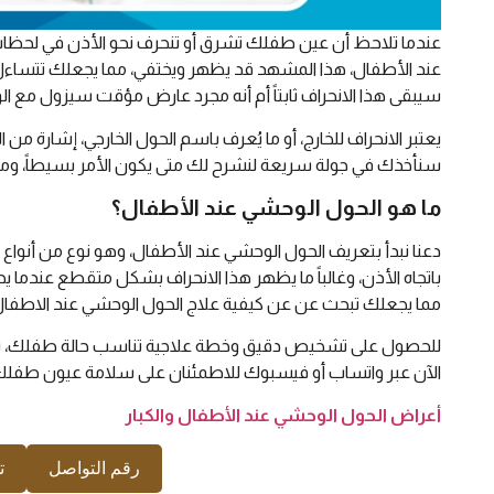
عندما تلاحظ أن عين طفلك تشرق أو تنحرف نحو الأذن في لحظات ال
عند الأطفال، هذا المشهد قد يظهر ويختفي، مما يجعلك تتساءل
سيبقى هذا الانحراف ثابتاً أم أنه مجرد عارض مؤقت سيزول مع ا
يعتبر الانحراف للخارج، أو ما يُعرف باسم الحول الخارجي، إشارة م
سنأخذك في جولة سريعة لنشرح لك متى يكون الأمر بسيطاً، ومتى
ما هو الحول الوحشي عند الأطفال؟
دعنا نبدأ بتعريف الحول الوحشي عند الأطفال، وهو نوع من أنواع ان
باتجاه الأذن، وغالباً ما يظهر هذا الانحراف بشكل متقطع عندما ي
مما يجعلك تبحث عن عن كيفية علاج الحول الوحشي عند الاطفال ل
للحصول على تشخيص دقيق وخطة علاجية تناسب حالة طفلك، ننص
الآن عبر واتساب أو فيسبوك للاطمئنان على سلامة عيون طفلك
أعراض الحول الوحشي عند الأطفال والكبار
رقم التواصل
ت