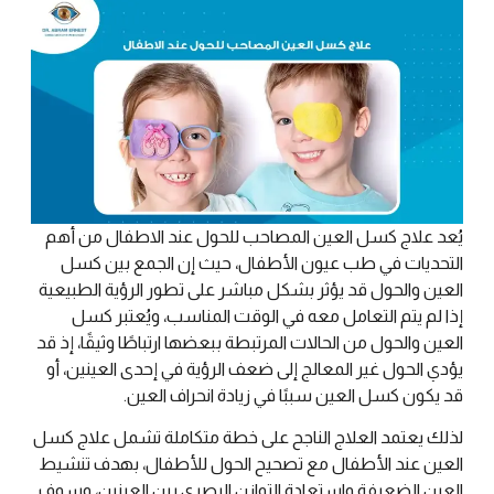
يُعد علاج كسل العين المصاحب للحول عند الاطفال من أهم
التحديات في طب عيون الأطفال، حيث إن الجمع بين كسل
العين والحول قد يؤثر بشكل مباشر على تطور الرؤية الطبيعية
إذا لم يتم التعامل معه في الوقت المناسب، ويُعتبر كسل
العين والحول من الحالات المرتبطة ببعضها ارتباطًا وثيقًا، إذ قد
يؤدي الحول غير المعالج إلى ضعف الرؤية في إحدى العينين، أو
قد يكون كسل العين سببًا في زيادة انحراف العين.
لذلك يعتمد العلاج الناجح على خطة متكاملة تشمل علاج كسل
العين عند الأطفال مع تصحيح الحول للأطفال، بهدف تنشيط
العين الضعيفة واستعادة التوازن البصري بين العينين، وسوف