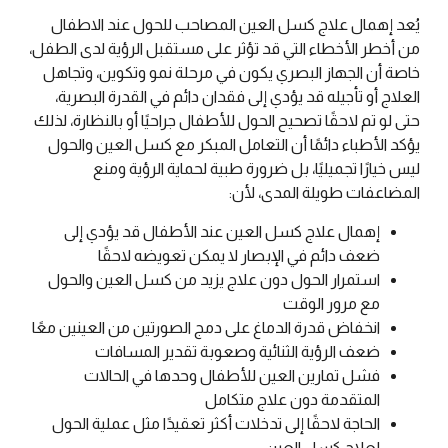
يُعد إهمال علاج كسل العين المصاحب للحول عند الاطفال
من أخطر الأخطاء التي قد تؤثر على مستقبل الرؤية لدى الطفل،
خاصة أن الجهاز البصري يكون في مرحلة نمو وتكوين، وتجاهل
العلاج أو تأجيله قد يؤدي إلى فقدان دائم في القدرة البصرية،
حتى لو تم لاحقًا تصحيح الحول للأطفال جراحيًا أو بالنظارة، لذلك
يؤكد الأطباء دائمًا أن التعامل المبكر مع كسل العين والحول
ليس خيارًا تجميليًا، بل ضرورة طبية لحماية الرؤية ومنع
المضاعفات طويلة المدى، لأن:
إهمال علاج كسل العين عند الأطفال قد يؤدي إلى
ضعف دائم في الإبصار لا يمكن تعويضه لاحقًا
استمرار الحول دون علاج يزيد من كسل العين والحول
مع مرور الوقت
انخفاض قدرة الدماغ على دمج الصورتين من العينين معًا
ضعف الرؤية الثنائية وصعوبة تقدير المسافات
فشل تمارين العين للأطفال وحدها في الحالات
المتقدمة دون علاج متكامل
الحاجة لاحقًا إلى تدخلات أكثر تعقيدًا مثل عملية الحول
لعلاج كسل العين