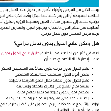
يبحث الكثير من المرضى وأولياء الأمور عن طرق علاج الحول بدون ج
الحالات البسيطة أو التي يتم اكتشافها مبكرًا، وتُعد فكرة علاج ا
جراحية تهدف إلى تحسين محاذاة العين وتنشيط الرؤية وتقليل أع
أساليب مثل علاج الحول بالنظارة، وترقيع العين، والتمارين البصر
يرفع فرص التحسن دون تدخل جراحي.
هل يمكن علاج الحول بدون تدخل جراحي؟
نعم، في كثير من الحالات يمكن تطبيق
طرق علاج الحول بدون ج
عيوب إبصار قابلة للتصحيح، حيث أن:
علاج الحول بدون جراحة يكون فعالًا عند التشخيص المبكر
بعض أنواع الحول تستجيب جيدًا للعلاج التحفظي
علاج الحول بدون عملية يقلل القلق المرتبط بالجراحة
يعتمد نجاح العلاج على الالتزام بالخطة والمتابعة
تصحيح الحول بدون جراحة قد يمنع تفاقم الحالة
الطبيب يحدد مدى ملاءمة العلاج غير الجراحي لكل حالة
تواصل الآن مع عيادة دكتور إبرام للحصول على أفضل طرق علاج 
فيسبوك أو رسائل الواتساب.