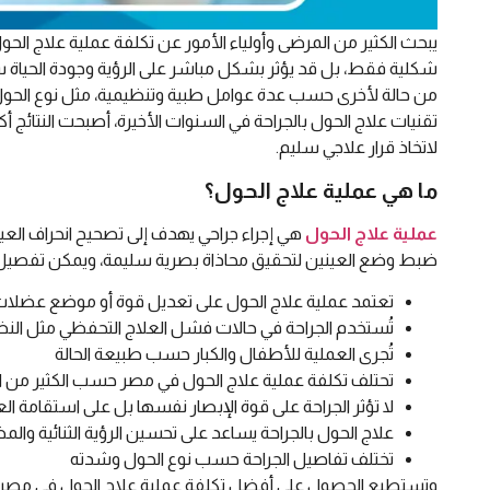
يبحث الكثير من المرضى وأولياء الأمور عن تكلفة عملية علاج الحول
شكلية فقط، بل قد يؤثر بشكل مباشر على الرؤية وجودة الحياة سو
من حالة لأخرى حسب عدة عوامل طبية وتنظيمية، مثل نوع الحول،
تقنيات علاج الحول بالجراحة في السنوات الأخيرة، أصبحت النتائج
لاتخاذ قرار علاجي سليم.
ما هي عملية علاج الحول؟
عملية علاج الحول
هي إجراء جراحي يهدف إلى تصحيح انحراف العين
ضبط وضع العينين لتحقيق محاذاة بصرية سليمة، ويمكن تفصيل تل
تعتمد عملية علاج الحول على تعديل قوة أو موضع عضلات
تُستخدم الجراحة في حالات فشل العلاج التحفظي مثل النظار
تُجرى العملية للأطفال والكبار حسب طبيعة الحالة
تحتلف تكلفة عملية علاج الحول في مصر حسب الكثير من ال
لا تؤثر الجراحة على قوة الإبصار نفسها بل على استقامة ال
علاج الحول بالجراحة يساعد على تحسين الرؤية الثنائية والم
تختلف تفاصيل الجراحة حسب نوع الحول وشدته
وتستطيع الحصول على أفضل تكلفة عملية علاج الحول في مصر وبج