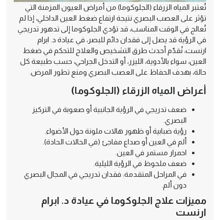
تُعتبر المياه الزرقاء (الجلوكوما) من أمراض العيون المزمنة التي
تؤثر على العصب البصري نتيجة ارتفاع ضغط العين الداخلي، إذا لم
تُعالج في الوقت المناسب، قد تؤدي الجلوكوما إلى تدهور تدريجي
في الرؤية قد يصل إلى فقدان دائم للبصر، في عيادة د. ابرام
ارنست، نُقدّم أحدث طرق التشخيص والعلاج للتحكم في ضغط
العين، سواء بالأدوية، الليزر، أو التدخل الجراحي، حسب طبيعة كل
حالة، بهدف الحفاظ على العصب البصري ومنع تطور المرض.
أعراض المياه الزرقاء (الجلوكوما)
ضعف تدريجي في الرؤية الجانبية أو صعوبة في التركيز
البصري.
رؤية ضبابية أو ظهور هالات ملونة حول الأضواء.
ألم في العين أو صداع مفاجئ (في الحالات الحادة).
احمرار مستمر في العين.
ضعف ملحوظ في الرؤية الليلية.
في المراحل المتقدمة: فقدان تدريجي في المجال البصري
دون ألم.
مميزات علاج الجلوكوما في عيادة د. ابرام
ارنست