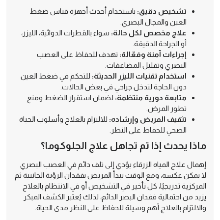
تشخيص دقيق:
باستخدام أحدث أجهزة قياس ضغط
العين والمجال البصري.
علاج مخصص لكل حالة:
سواء بالقطرات الدوائية، الليزر،
أو الجراحة الدقيقة.
إجراءات آمنة وفعّالة:
تهدف للحفاظ على العصب
البصري وتقليل المضاعفات.
استخدام تقنيات الليزر الحديثة:
للتحكم في ضغط العين
دون الحاجة لتدخل جراحي في بعض الحالات.
متابعة دورية منتظمة:
لضمان استقرار الضغط ومنع
تطور المرض.
تثقيف المريض وإرشاده:
للالتزام بالعلاج وأسلوب الحياة
الصحي للحفاظ على النظر.
ماذا يحدث إذا تم تجاهل علاج الجلوكوما؟
إهمال علاج المياه الزرقاء يؤدي إلى تلف دائم في العصب البصري
لا يمكن عكسه، ومع الوقت يبدأ المريض بفقدان الرؤية الجانبية ثم
المركزية تدريجيًا، كل تأخير في التشخيص أو في الانتظام بالعلاج
يزيد من احتمالية فقدان البصر الدائم، لذلك يُعتبر الكشف المبكر
والالتزام بالعلاج أهم وسيلة للحفاظ على النظر مدى الحياة.