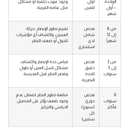
الولادة
أولي
وجود عيوب خلقية أو مشاكل
– أول
للعين
مثل عتامة القرنية.
شهر
من 6
فحص
تقييم تطور الإبصار، حركة
إلى 12
شامل
العينين، واكتشاف أي مؤشرات
شهراً
لدى
للحول أو ضعف النظر.
استشاري
من 3
فحص
قياس حدة الإبصار واكتشاف
إلى 5
دقيق
مشاكل كسل العين أو طول
سنوات
للحدة
وقصر النظر قبل المدرسة.
البصرية
6
فحص
متابعة تطور النظر لضمان عدم
سنوات
دوري
وجود ضعف يؤثر على التحصيل
فأكثر
(سنوي/
الدراسي والتركيز.
كل
سنتين)